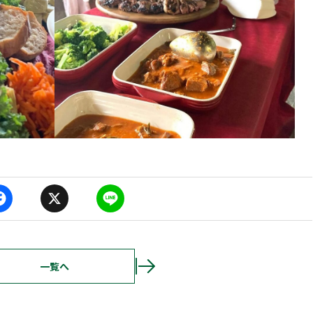
F
X
L
a
i
c
n
e
e
b
o
o
一覧へ
k