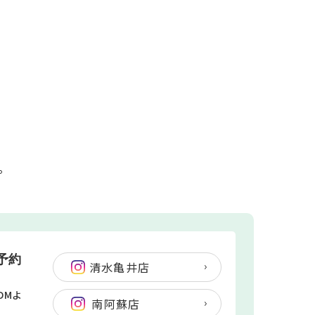
。
ご予約
清水亀井店
DMよ
南阿蘇店
。