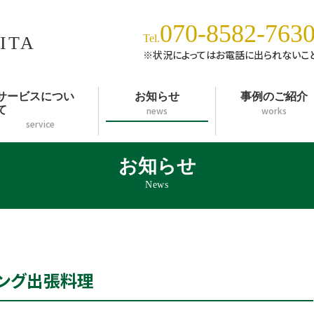
070-8582-763
Tel.
ITA
※状況によってはお電話に出られないこと
サービスについ
お知らせ
事例のご紹介
て
news
works
service
お知らせ
News
リング出張料理